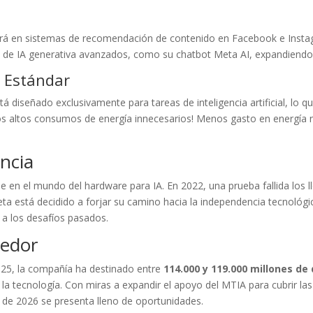
ará en sistemas de recomendación de contenido en Facebook e Insta
s de IA generativa avanzados, como su chatbot Meta AI, expandiendo
o Estándar
tá diseñado exclusivamente para tareas de inteligencia artificial, lo 
los altos consumos de energía innecesarios! Menos gasto en energía 
encia
e en el mundo del hardware para IA. En 2022, una prueba fallida los 
a está decidido a forjar su camino hacia la independencia tecnológic
 a los desafíos pasados.
tedor
025, la compañía ha destinado entre
114.000 y 119.000 millones de
la tecnología. Con miras a expandir el apoyo del MTIA para cubrir las
e de 2026 se presenta lleno de oportunidades.