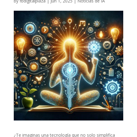
by
fbdigitalplaza
|
Jun 1, 2025
|
Noticias de IA
¿Te imaginas una tecnología que no solo simplifica