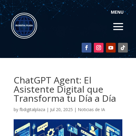
MENU
ChatGPT Agent: El
Asistente Digital que
Transforma tu Día a Día
by
fbdigitalplaza
|
Jul 20, 2025
|
Noticias de IA